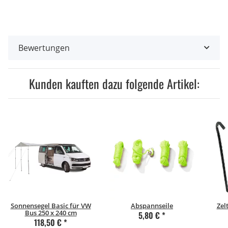
Bewertungen
Kunden kauften dazu folgende Artikel:
Sonnensegel Basic für VW
Abspannseile
Zel
Bus 250 x 240 cm
5,80 €
*
118,50 €
*