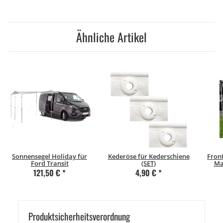
Ähnliche Artikel
Sonnensegel Holiday für
Kederöse für Kederschiene
Front
Ford Transit
(SET)
Ma
121,50 €
*
4,90 €
*
Produkt­sicher­heits­ver­ord­nung