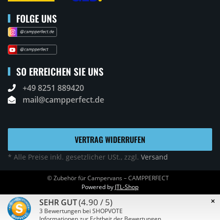
FOLGE UNS
SO ERREICHEN SIE UNS
+49 8251 889420
mail@campperfect.de
VERTRAG WIDERRUFEN
* Alle Preise inkl. gesetzlicher USt., zzgl.
Versand
© Zubehör für Campervans – CAMPPERFECT
Powered by
JTL-Shop
×
(4.90 / 5)
SEHR GUT
3
Bewertungen bei SHOPVOTE
Informationen zur Echtheit der Bewertungen