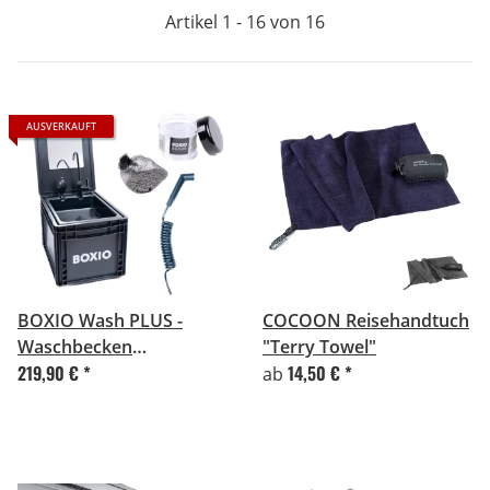
Artikel 1 - 16 von 16
AUSVERKAUFT
BOXIO Wash PLUS -
COCOON Reisehandtuch
Waschbecken
"Terry Towel"
219,90 €
*
14,50 €
*
"Komplettset"
ab