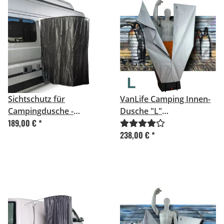
Sichtschutz für
VanLife Camping Innen-
Campingdusche -
Dusche "L"
189,00 €
*
Kastenwagen
(Kastenwagen)
238,00 €
*