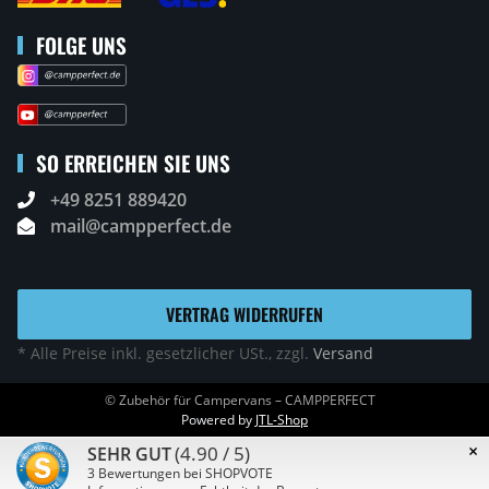
FOLGE UNS
SO ERREICHEN SIE UNS
+49 8251 889420
mail@campperfect.de
VERTRAG WIDERRUFEN
* Alle Preise inkl. gesetzlicher USt., zzgl.
Versand
© Zubehör für Campervans – CAMPPERFECT
Powered by
JTL-Shop
×
(4.90 / 5)
SEHR GUT
3
Bewertungen bei SHOPVOTE