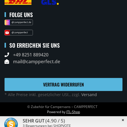
FOLGE UNS
SO ERREICHEN SIE UNS
+49 8251 889420
mail@campperfect.de
VERTRAG WIDERRUFEN
* Alle Preise inkl. gesetzlicher USt., zzgl.
Versand
© Zubehör für Campervans – CAMPPERFECT
Powered by
JTL-Shop
×
(4.90 / 5)
SEHR GUT
3
Bewertungen bei SHOPVOTE