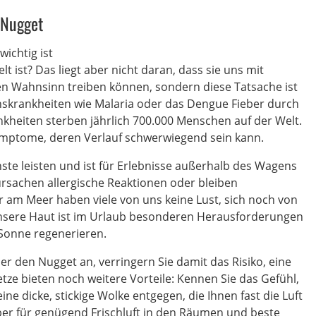
 Nugget
ichtig ist
t ist? Das liegt aber nicht daran, dass sie uns mit
den Wahnsinn treiben können, sondern diese Tatsache ist
nskrankheiten wie Malaria oder das Dengue Fieber durch
heiten sterben jährlich 700.000 Menschen auf der Welt.
ymptome, deren Verlauf schwerwiegend sein kann.
ste leisten und ist für Erlebnisse außerhalb des Wagens
rursachen allergische Reaktionen oder bleiben
 am Meer haben viele von uns keine Lust, sich noch von
nsere Haut ist im Urlaub besonderen Herausforderungen
 Sonne regenerieren.
er den Nugget an, verringern Sie damit das Risiko, eine
ze bieten noch weitere Vorteile: Kennen Sie das Gefühl,
e dicke, stickige Wolke entgegen, die Ihnen fast die Luft
ber für genügend Frischluft in den Räumen und beste