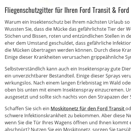
Fliegenschutzgitter für Ihren Ford Transit & Ford
Warum ein Insektenschutz bei Ihrem nächsten Urlaub so w
Wussten Sie, dass die Mücke das gefährlichste Tier der Wel
Stichen und Bissen, roten und entzündlichen Stellen in 
eher dem Umstand geschuldet, dass gefährliche Infektio
die Mücken übertragen werden können. Durch diese Krank
Einige dieser Krankheiten verursachen grippeähnliche S
Selbstverständlich kann auch ein Insektenspray gute Dien
ein unverzichtbarer Bestandteil. Einige dieser Sprays ve
wirkungslos. Nach einem langen Erlebnistag im Wald oder
oben bis unten mit einem Insektenspray einzucremen. U
ausgesetzt und sollte sich nachts von den Strapazen der
Schaffen Sie sich ein
Moskitonetz für den Ford Transit
od
schwere Infektionskrankheit zu bekommen. Aber diese Net
wenn Sie die Tür Ihres Wagens öffnen und Ihnen kommt ein
abschnürt? Nutzen Sie ein Moskitonetz, sorgen Sie tagsü