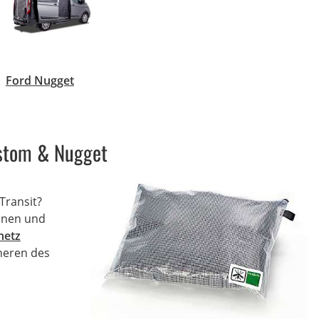
Ford Nugget
ustom & Nugget
Transit?
annen und
netz
nneren des