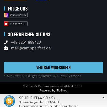
FOLGE UNS
SO ERREICHEN SIE UNS
+49 8251 889420
mail@campperfect.de
VERTRAG WIDERRUFEN
* Alle Preise inkl. gesetzlicher USt., zzgl.
Versand
© Zubehör für Campervans – CAMPPERFECT
Powered by
JTL-Shop
×
(4.90 / 5)
SEHR GUT
3
Bewertungen bei SHOPVOTE
Informationen zur Echtheit der Bewertungen