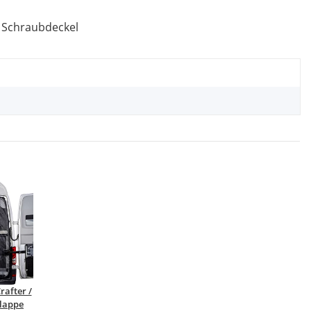
 Schraubdeckel
rafter /
lappe