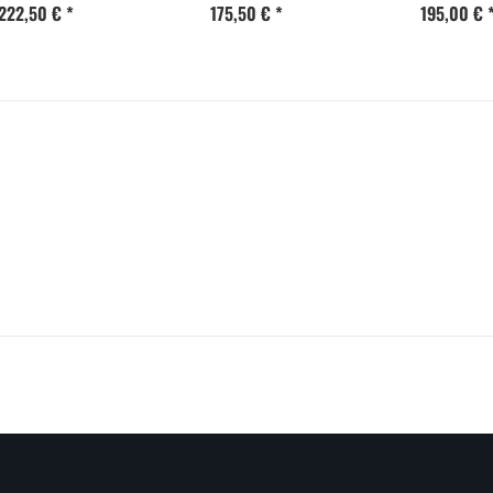
nausbau (magnet)
222,50 €
*
Magnetverschluss
175,50 €
*
195,00 €
Beifahrerseite (rechts)