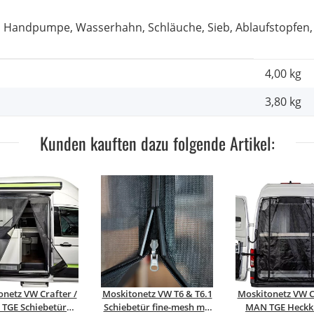
, Handpumpe, Wasserhahn, Schläuche, Sieb, Ablaufstopfen,
4,00 kg
3,80
kg
Kunden kauften dazu folgende Artikel:
netz VW Crafter /
Moskitonetz VW T6 & T6.1
Moskitonetz VW C
TGE Schiebetür
Schiebetür fine-mesh mit
MAN TGE Heckk