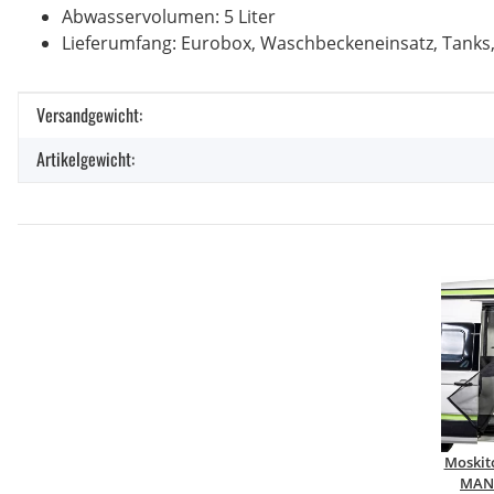
Abwasservolumen: 5 Liter
Lieferumfang: Eurobox, Waschbeckeneinsatz, Tanks
Produkteigenschaft
Wert
Versandgewicht:
Artikelgewicht:
Moskito
MAN 