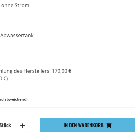
 ohne Strom
nd Abwassertank
d
lung des Herstellers
:
179,90 €
0 €
)
and abweichend)
Stück
IN DEN WARENKORB