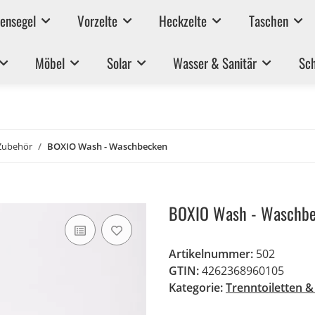
ensegel
Vorzelte
Heckzelte
Taschen
Möbel
Solar
Wasser & Sanitär
Sch
 Zubehör
BOXIO Wash - Waschbecken
BOXIO Wash - Waschb
Artikelnummer:
502
GTIN:
4262368960105
Kategorie:
Trenntoiletten 