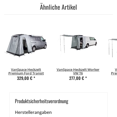
Ähnliche Artikel
VanSpace Heckzelt
VanSpace Heckzelt Worker
V
Premium Ford Transit
VW T6
Pre
329,00 €
*
277,00 €
*
Produkt­sicher­heits­ver­ord­nung
Herstellerangaben