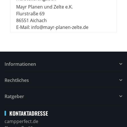
Mayr Planen und Zelte e.K.
Flurstraße 69
86551 Aichach
E-Mail: info@mayr-planen-zelte.de
Informationen
Rechtliches
Ratgeber
KONTAKTADRESSE
campperfect.de