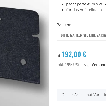
passt perfekt im VW T4
für das Aufstelldach
Baujahr
BITTE WÄHLEN SIE EINE VARIA
192,00 €
ab
inkl. 19% USt. , zzgl.
Versan
x
Dieser Artikel hat Variat