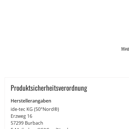
Mag
Produkt­sicher­heits­ver­ord­nung
Herstellerangaben
ide-tec KG (50°Nord®)
Erzweg 16
57299 Burbach