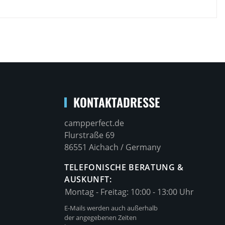
KONTAKTADRESSE
campperfect.de
Flurstraße 69
86551 Aichach / Germany
TELEFONISCHE BERATUNG &
AUSKUNFT:
Montag - Freitag:
10:00 - 13:00 Uhr
E-Mails werden auch außerhalb
der angegebenen Zeiten