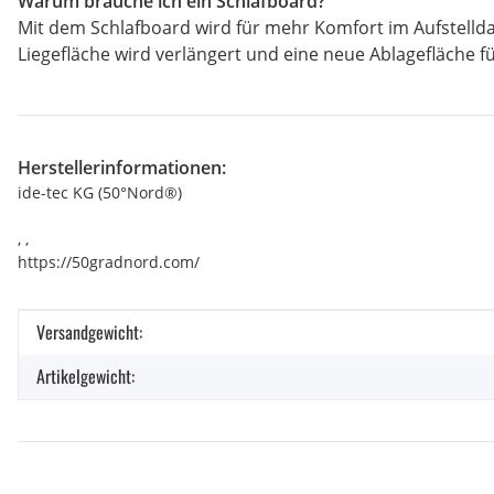
Warum brauche ich ein Schlafboard?
Mit dem Schlafboard wird für mehr Komfort im Aufstelldac
Liegefläche wird verlängert und eine neue Ablagefläche 
Herstellerinformationen:
ide-tec KG (50°Nord®)
, ,
https://50gradnord.com/
Produkteigenschaft
Wert
Versandgewicht:
Artikelgewicht: