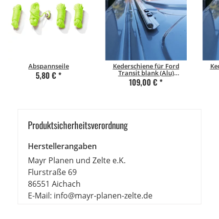
Abspannseile
Kederschiene für Ford
Ke
Transit blank (Alu)
5,80 €
*
Beifahrerseite Kurzer
Be
109,00 €
*
Radstand
Produkt­sicher­heits­ver­ord­nung
Herstellerangaben
Mayr Planen und Zelte e.K.
Flurstraße 69
86551 Aichach
E-Mail: info@mayr-planen-zelte.de