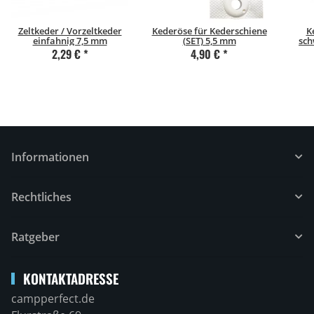
Zeltkeder / Vorzeltkeder
Kederöse für Kederschiene
K
einfahnig 7,5 mm
(SET) 5,5 mm
sch
2,29 €
*
4,90 €
*
Informationen
Rechtliches
Ratgeber
KONTAKTADRESSE
campperfect.de