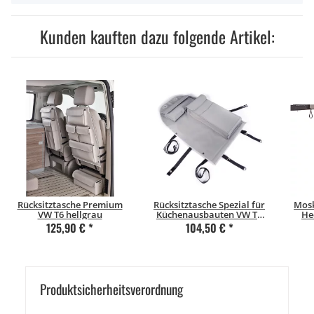
Kunden kauften dazu folgende Artikel:
Rücksitztasche Premium
Rücksitztasche Spezial für
Mosk
VW T6 hellgrau
Küchenausbauten VW T6
He
hellgrau
125,90 €
*
104,50 €
*
Produkt­sicher­heits­ver­ord­nung