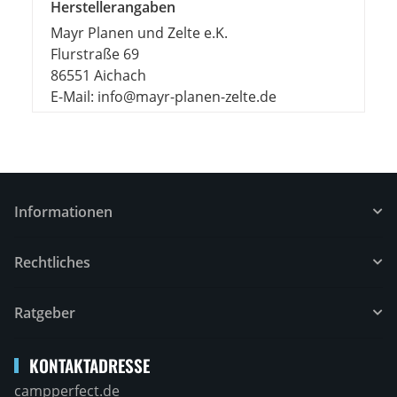
Herstellerangaben
Mayr Planen und Zelte e.K.
Flurstraße 69
86551 Aichach
E-Mail: info@mayr-planen-zelte.de
Informationen
Rechtliches
Ratgeber
KONTAKTADRESSE
campperfect.de