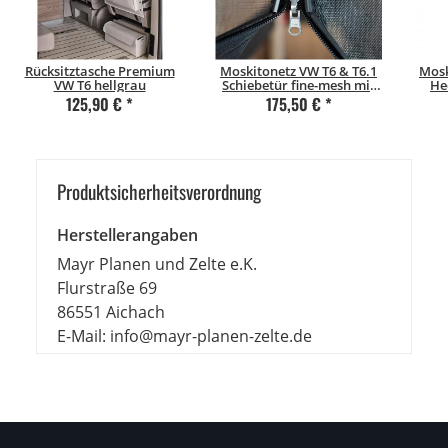
Rücksitztasche Premium
Moskitonetz VW T6 & T6.1
Mosk
VW T6 hellgrau
Schiebetür fine-mesh mit
He
Magnetverschluss
125,90 €
*
175,50 €
*
Beifahrerseite (rechts)
Produkt­sicher­heits­ver­ord­nung
Herstellerangaben
Mayr Planen und Zelte e.K.
Flurstraße 69
86551 Aichach
E-Mail: info@mayr-planen-zelte.de