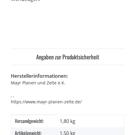
Angaben zur Produktsicherheit
Herstellerinformationen:
Mayr Planen und Zelte e.K.
, ,
https://www.mayr-planen-zelte.de/
Versandgewicht:
Produkteigenschaft
Wert
1,80 kg
Artikelgewicht:
1,50
kg