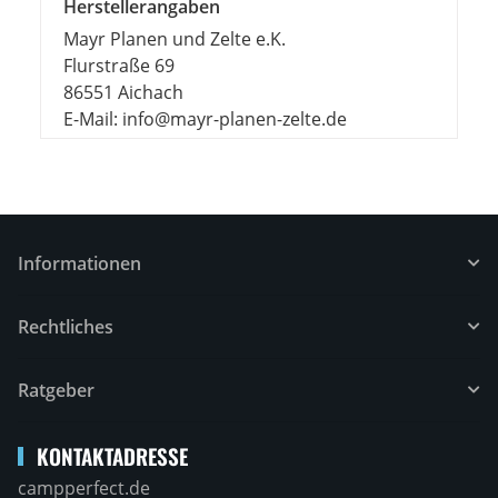
Herstellerangaben
Mayr Planen und Zelte e.K.
Flurstraße 69
86551 Aichach
E-Mail: info@mayr-planen-zelte.de
Informationen
Rechtliches
Ratgeber
KONTAKTADRESSE
campperfect.de