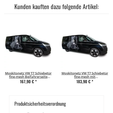
Kunden kauften dazu folgende Artikel:
Moskitonetz VW T7 Schiebetür
Moskitonetz VW T7 Schiebetür
fine-mesh Beifahrerseite
fine-mesh mit
(rechts)
Magnetverschluss
167,90 €
*
183,90 €
*
Beifahrerseite (rechts)
Produkt­sicher­heits­ver­ord­nung