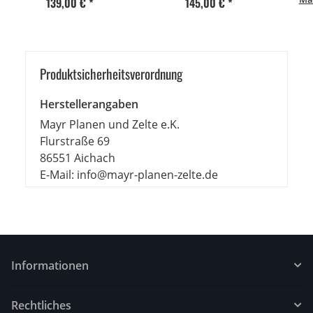
139,00 €
*
145,00 €
*
Bei
Produkt­sicher­heits­ver­ord­nung
Herstellerangaben
Mayr Planen und Zelte e.K.
Flurstraße 69
86551 Aichach
E-Mail: info@mayr-planen-zelte.de
Informationen
Rechtliches