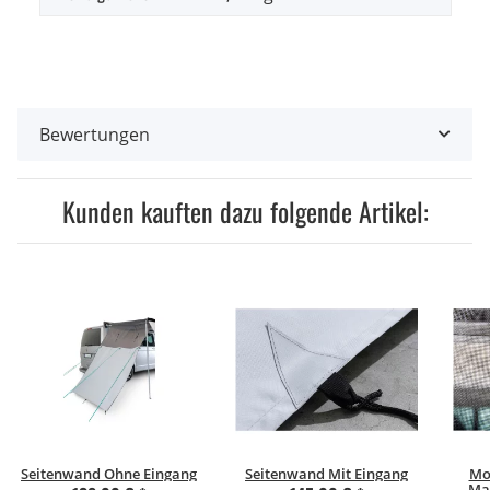
Bewertungen
Kunden kauften dazu folgende Artikel:
Seitenwand Ohne Eingang
Seitenwand Mit Eingang
Mo
Mar