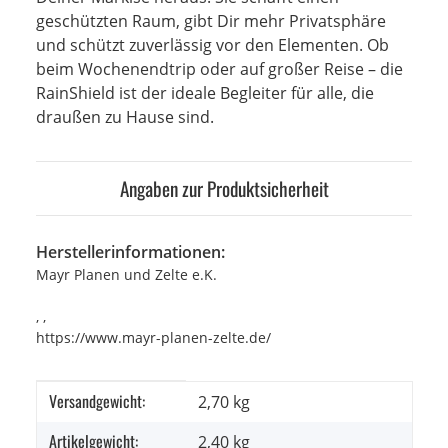
geschützten Raum, gibt Dir mehr Privatsphäre
und schützt zuverlässig vor den Elementen. Ob
beim Wochenendtrip oder auf großer Reise – die
RainShield ist der ideale Begleiter für alle, die
draußen zu Hause sind.
Angaben zur Produktsicherheit
Herstellerinformationen:
Mayr Planen und Zelte e.K.
, ,
https://www.mayr-planen-zelte.de/
Versandgewicht:
Produkteigenschaft
Wert
2,70 kg
Artikelgewicht:
2,40
kg