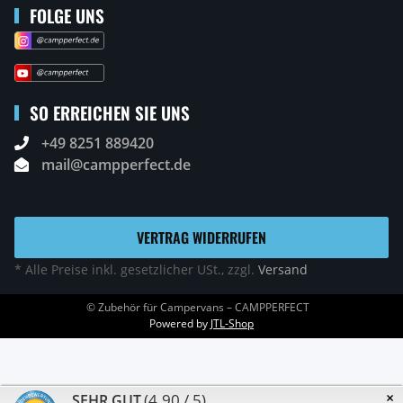
FOLGE UNS
SO ERREICHEN SIE UNS
+49 8251 889420
mail@campperfect.de
VERTRAG WIDERRUFEN
* Alle Preise inkl. gesetzlicher USt., zzgl.
Versand
© Zubehör für Campervans – CAMPPERFECT
Powered by
JTL-Shop
×
(4.90 / 5)
SEHR GUT