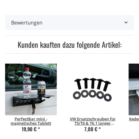
Bewertungen
Kunden kauften dazu folgende Artikel:
PerfectBar mini -
VW Ersatzschrauben für
Kede
magnetisches Tablett
T5/T6 & T6.1 langer
Radstand (5 Stk.)
19,90 €
*
7,00 €
*