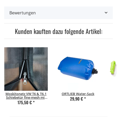
Bewertungen
Kunden kauften dazu folgende Artikel:
Moskitonetz VW T6 & T6.1
ORTLIEB Water-Sack
Schiebetür fine-mesh mit
29,90 €
*
Magnetverschluss
175,50 €
*
Beifahrerseite (rechts)