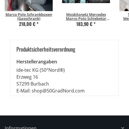
Marco Polo Schrankboxen
Moskitonetz Mercedes
(Gasschrank)
Marco Polo Schiebetür
Mer
fine-mesh mit
Au
218,00 €
*
183,90 €
*
Magnetverschluss
(Fron
Beifahrerseite (rechts)
Produkt­sicher­heits­ver­ord­nung
Herstellerangaben
ide-tec KG (50°Nord®)
Erzweg 16
57299 Burbach
E-Mail: shop@50GradNord.com
Informationen