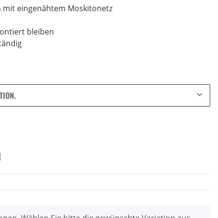
m mit eingenähtem Moskitonetz
ntiert bleiben
tändig
TION.
d
ionen. Wählen Sie bitte die gewünschte Variation aus.