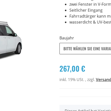
zwei Fenster in V-For
Seitlicher Eingang
Fahrradtärger kann mo
wasserdicht & UV-bes
Baujahr
BITTE WÄHLEN SIE EINE VARIA
267,00 €
inkl. 19% USt. , zzgl.
Versan
x
Dieser Artikel hat Variat