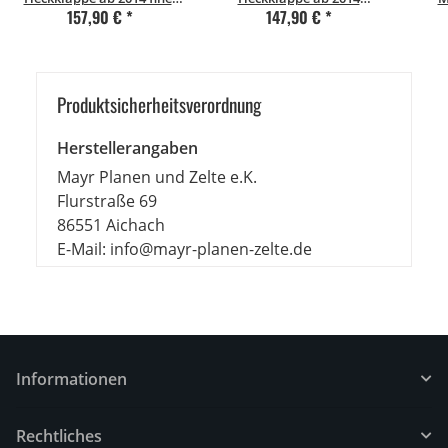
mesh
grobmaschig
Au
157,90 €
*
147,90 €
*
(Fron
Produkt­sicher­heits­ver­ord­nung
Herstellerangaben
Mayr Planen und Zelte e.K.
Flurstraße 69
86551 Aichach
E-Mail: info@mayr-planen-zelte.de
Informationen
Rechtliches