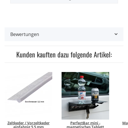
Bewertungen
Kunden kauften dazu folgende Artikel:
Zeltkeder / Vorzeltkeder
PerfectBar mini -
Ma
einfahnig 5,5 mm
magnetisches Tablett