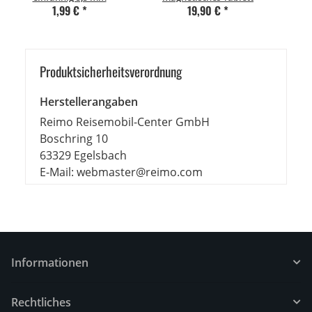
1,99 €
*
19,90 €
*
Produkt­sicher­heits­ver­ord­nung
Herstellerangaben
Reimo Reisemobil-Center GmbH
Boschring 10
63329 Egelsbach
E-Mail: webmaster@reimo.com
Informationen
Rechtliches